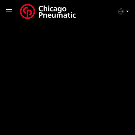
NEUE AKKU-HOCHMOMENTSCHRAUBER DER SERIE CP86
MIT CPLINQ APP VERNETZT
Qualitätskontrolle
überall.
Jederzeit Leistung.